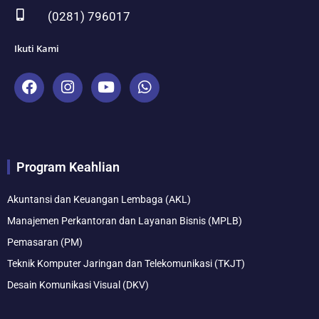
(0281) 796017
Ikuti Kami
F
I
Y
W
a
n
o
h
c
s
u
a
e
t
t
t
b
a
u
s
o
g
b
a
Program Keahlian
o
r
e
p
k
a
p
m
Akuntansi dan Keuangan Lembaga (AKL)
Manajemen Perkantoran dan Layanan Bisnis (MPLB)
Pemasaran (PM)
Teknik Komputer Jaringan dan Telekomunikasi (TKJT)
Desain Komunikasi Visual (DKV)