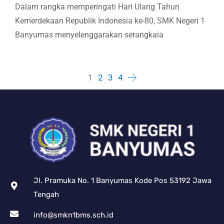
Dalam rangka memperingati Hari Ulang Tahun
Kemerdekaan Republik Indonesia ke-80, SMK Negeri 1
Banyumas menyelenggarakan serangkaia
Posts
1
2
3
4
navigation
Jl. Pramuka No. 1 Banyumas Kode Pos 53192 Jawa
Tengah
info@smkn1bms.sch.id