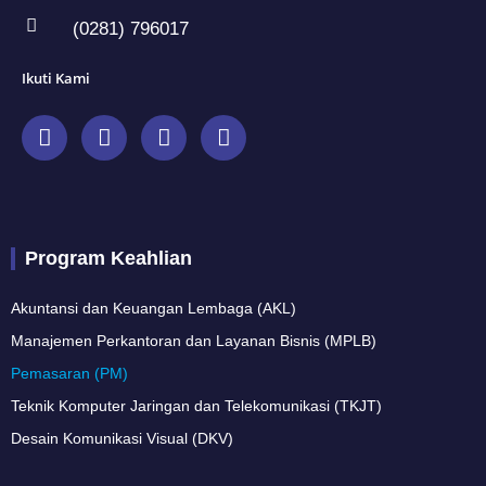
(0281) 796017
Ikuti Kami
F
I
Y
W
a
n
o
h
c
s
u
a
e
t
t
t
b
a
u
s
o
g
b
a
Program Keahlian
o
r
e
p
k
a
p
m
Akuntansi dan Keuangan Lembaga (AKL)
Manajemen Perkantoran dan Layanan Bisnis (MPLB)
Pemasaran (PM)
Teknik Komputer Jaringan dan Telekomunikasi (TKJT)
Desain Komunikasi Visual (DKV)