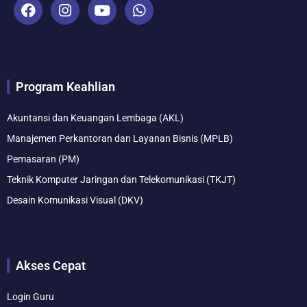
F
I
Y
W
a
n
o
h
c
s
u
a
e
t
t
t
b
a
u
s
o
g
b
a
Program Keahlian
o
r
e
p
k
a
p
m
Akuntansi dan Keuangan Lembaga (AKL)
Manajemen Perkantoran dan Layanan Bisnis (MPLB)
Pemasaran (PM)
Teknik Komputer Jaringan dan Telekomunikasi (TKJT)
Desain Komunikasi Visual (DKV)
Akses Cepat
Login Guru