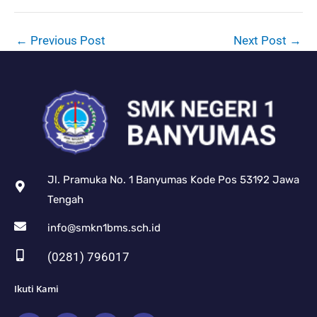
←
Previous Post
Next Post
→
Jl. Pramuka No. 1 Banyumas Kode Pos 53192 Jawa
Tengah
info@smkn1bms.sch.id
(0281) 796017
Ikuti Kami