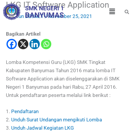
LKG IT Software Application
Skip
Menu
to
By
Akun DESNET
/
November 25, 2021
content
Bagikan Artikel
Lomba Kompetensi Guru (LKG) SMK Tingkat
Kabupaten Banyumas Tahun 2016 mata lomba IT
Software Application akan diselenggarakan di SMK
Negeri 1 Banyumas pada hari Rabu, 27 April 2016.
Untuk pendaftaran peserta melalui link berikut :
1.
Pendaftaran
2.
Unduh Surat Undangan mengikuti Lomba
3.
Unduh Jadwal Kegiatan LKG