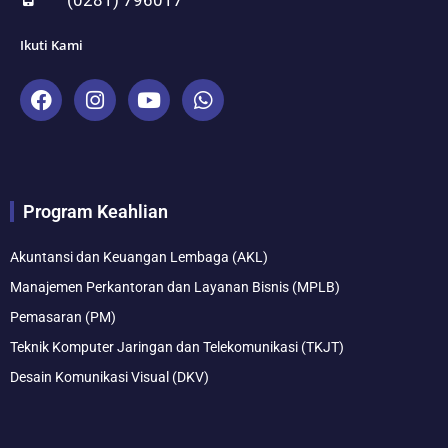
(0281) 796017
Ikuti Kami
F
I
Y
W
a
n
o
h
c
s
u
a
e
t
t
t
b
a
u
s
o
g
b
a
Program Keahlian
o
r
e
p
k
a
p
m
Akuntansi dan Keuangan Lembaga (AKL)
Manajemen Perkantoran dan Layanan Bisnis (MPLB)
Pemasaran (PM)
Teknik Komputer Jaringan dan Telekomunikasi (TKJT)
Desain Komunikasi Visual (DKV)