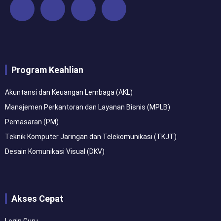
F
I
Y
W
a
n
o
h
c
s
u
a
Program Keahlian
e
t
t
t
Akuntansi dan Keuangan Lembaga (AKL)
b
a
u
s
Manajemen Perkantoran dan Layanan Bisnis (MPLB)
o
g
b
a
Pemasaran (PM)
Teknik Komputer Jaringan dan Telekomunikasi (TKJT)
o
r
e
p
Desain Komunikasi Visual (DKV)
k
a
p
m
Akses Cepat