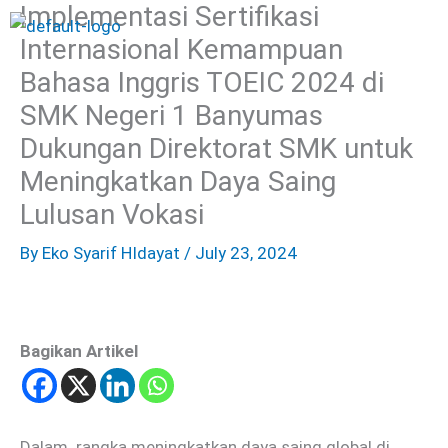
Implementasi Sertifikasi
Skip
Menu
to
Internasional Kemampuan
content
Bahasa Inggris TOEIC 2024 di
SMK Negeri 1 Banyumas
Dukungan Direktorat SMK untuk
Meningkatkan Daya Saing
Lulusan Vokasi
By
Eko Syarif HIdayat
/
July 23, 2024
Bagikan Artikel
Dalam rangka meningkatkan daya saing global di