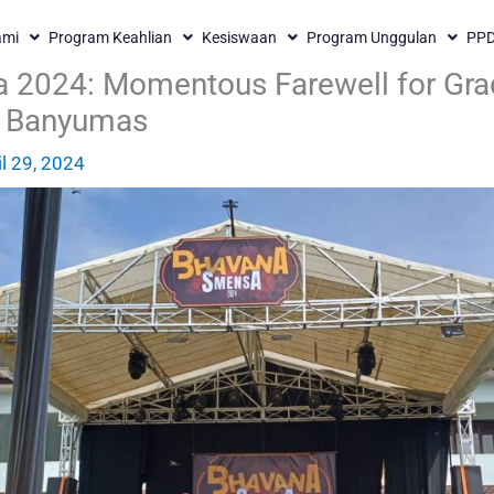
ami
Program Keahlian
Kesiswaan
Program Unggulan
PP
2024: Momentous Farewell for Grad
1 Banyumas
il 29, 2024