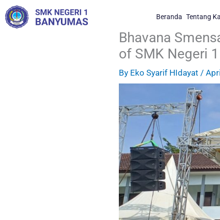
Skip
Beranda
Tentang K
to
content
Bhavana Smensa 
of SMK Negeri 
By
Eko Syarif HIdayat
/
Apr