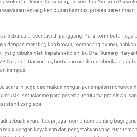
Purwokerto, Udinus Semarang, Universitas Amikom Purwoker
n wawasan tentang kehidupan kampus, proses penerimaan, 
a sebatas presentasi di panggung. Para kontributor juga b
a dengan membagikan brosur, memasang banner, bahkan 
ni, yang dibuka oleh kepala sekolah Ibu Dra. Nuraeny Harya
SMK Negeri 1 Banyumas, bertujuan untuk memberikan gamba
dan kampus.
i, acara ini juga diramaikan dengan penampilan menawan dar
and musik. Antusiasme para peserta, terutama pra siswa, sa
i stand yang ada.
adi sebuah acara, tetapi juga momentum penting bagi gen
 maju dengan keyakinan dan pengetahuan yang kuat tenta