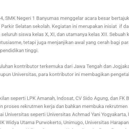
2024, SMK Negeri 1 Banyumas menggelar acara besar bertaj
Parkir Selatan sekolah. Kegiatan ini merupakan inisiat if 
 seluruh siswa kelas X, XI, dan utamanya kelas XII. Sebuah 
usiasme, tetapi juga menjanjikan awal yang cerah bagi par
pendidikan tinggi.
uhan kontributor terkemuka dari Jawa Tengah dan Jogjakart
aupun Universitas, para kontributor ini membagikan penge
wakilan seperti LPK Amanah, Indosat, CV Sido Agung, dan 
 proses rekrutmen kerja dan bahkan membuka rekrutmen la
gai Universitas seperti Universitas Achmad Yani Yogyakarta
K Widya Utama Purwokerto, Unimugo, Universitas Harapan 