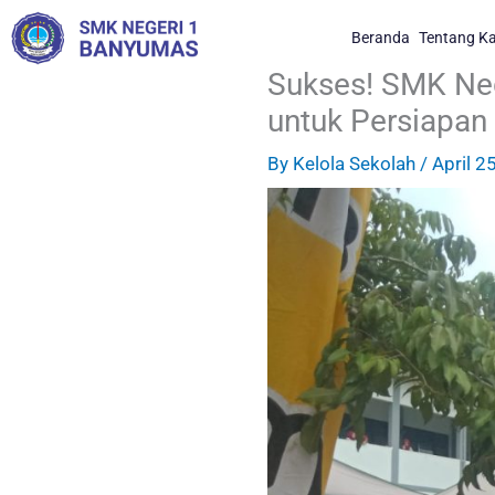
Skip
Beranda
Tentang K
to
content
Sukses! SMK Neg
untuk Persiapa
By
Kelola Sekolah
/
April 2