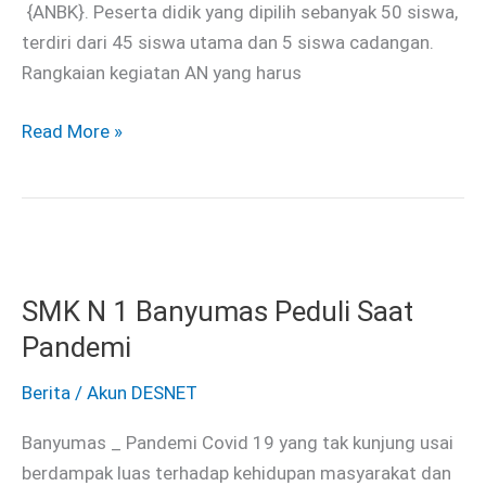
{ANBK}. Peserta didik yang dipilih sebanyak 50 siswa,
terdiri dari 45 siswa utama dan 5 siswa cadangan.
Rangkaian kegiatan AN yang harus
Read More »
SMK
N
SMK N 1 Banyumas Peduli Saat
1
Banyumas
Pandemi
Peduli
Berita
/
Akun DESNET
Saat
Pandemi
Banyumas _ Pandemi Covid 19 yang tak kunjung usai
berdampak luas terhadap kehidupan masyarakat dan