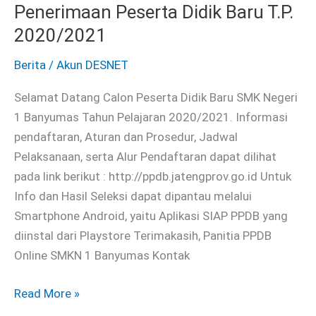
Penerimaan Peserta Didik Baru T.P.
Didik
Baru
2020/2021
T.P.
Berita
/
Akun DESNET
2020/2021
Selamat Datang Calon Peserta Didik Baru SMK Negeri
1 Banyumas Tahun Pelajaran 2020/2021. Informasi
pendaftaran, Aturan dan Prosedur, Jadwal
Pelaksanaan, serta Alur Pendaftaran dapat dilihat
pada link berikut : http://ppdb.jatengprov.go.id Untuk
Info dan Hasil Seleksi dapat dipantau melalui
Smartphone Android, yaitu Aplikasi SIAP PPDB yang
diinstal dari Playstore Terimakasih, Panitia PPDB
Online SMKN 1 Banyumas Kontak
Read More »