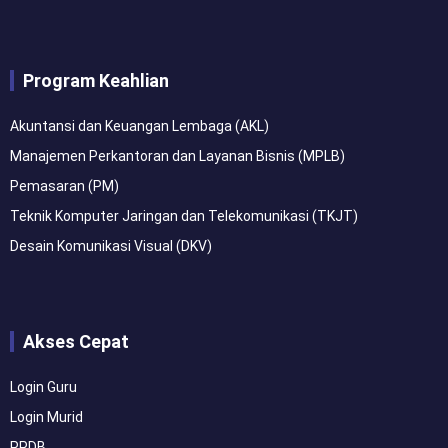
a
n
o
h
c
s
u
a
Program Keahlian
e
t
t
t
Akuntansi dan Keuangan Lembaga (AKL)
b
a
u
s
Manajemen Perkantoran dan Layanan Bisnis (MPLB)
o
g
b
a
Pemasaran (PM)
Teknik Komputer Jaringan dan Telekomunikasi (TKJT)
o
r
e
p
Desain Komunikasi Visual (DKV)
k
a
p
m
Akses Cepat
Login Guru
Login Murid
PPDB