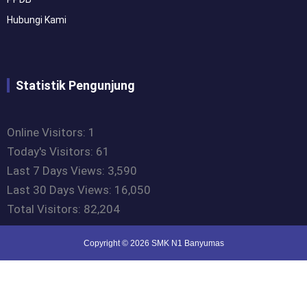
Hubungi Kami
Statistik Pengunjung
Online Visitors:
1
Today's Visitors:
61
Last 7 Days Views:
3,590
Last 30 Days Views:
16,050
Total Visitors:
82,204
Copyright © 2026 SMK N1 Banyumas