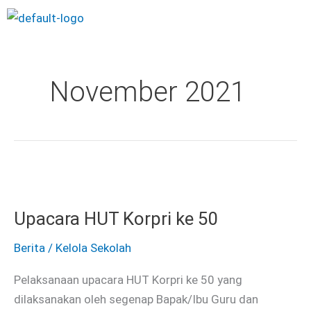
Skip
Menu
to
content
November 2021
Upacara
HUT
Upacara HUT Korpri ke 50
Korpri
ke
Berita
/
Kelola Sekolah
50
Pelaksanaan upacara HUT Korpri ke 50 yang
dilaksanakan oleh segenap Bapak/Ibu Guru dan