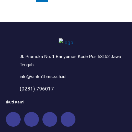
Jl. Pramuka No. 1 Banyumas Kode Pos 53192 Jawa
Tengah
info@smkn1bms.sch.id
(0281) 796017
Ikuti Kami
F
I
Y
W